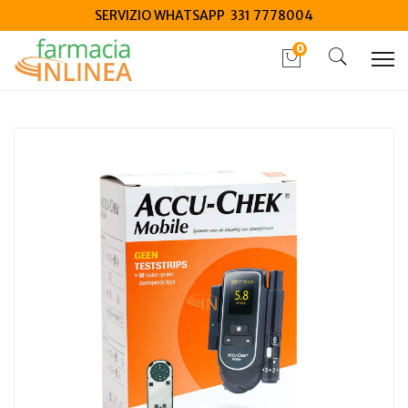
SERVIZIO WHATSAPP 331 7778004
0
Home
Catalogo
/
Elettromedicali
/
Dispositivi Glicemia
Accu Chek Mobile Glucometro Misurazione Glicemia