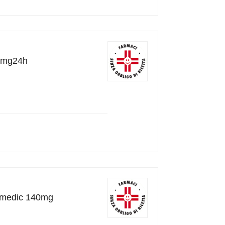
36mg24h
r medic 140mg