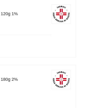
l 120g 1%
l 180g 2%