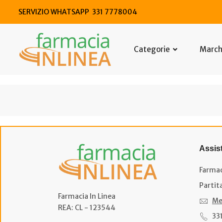
SERVIZIO WHATSAPP 331 7778004
Categorie
Marc
Assis
Farmac
Partit
Farmacia In Linea
Me
REA: CL - 123544
33