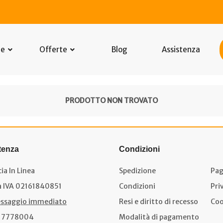
he
Offerte
Blog
Assistenza
PRODOTTO NON TROVATO
tenza
Condizioni
ia In Linea
Spedizione
Pag
a IVA 02161840851
Condizioni
Pri
ssaggio immediato
Resi e diritto di recesso
Coo
17778004
Modalità di pagamento