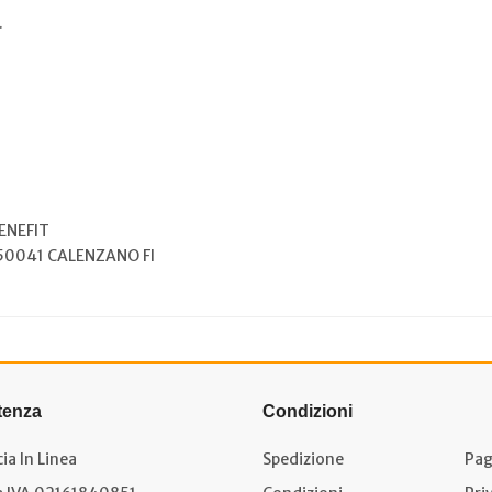
.
BENEFIT
 50041 CALENZANO FI
tenza
Condizioni
ia In Linea
Spedizione
Pag