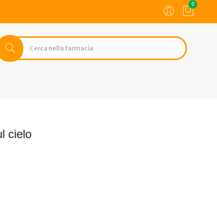
0
l cielo