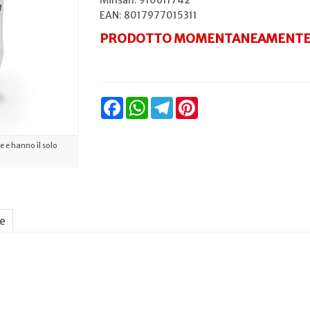
Minsan:
910611742
EAN: 8017977015311
PRODOTTO MOMENTANEAMENTE 
Facebook
WhatsApp
Telegram
Pinterest
 e hanno il solo
ne