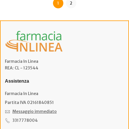
1
2
Farmacia In Linea
REA: CL - 123544
Assistenza
Farmacia In Linea
Partita IVA 02161840851
Messaggio immediato
3317778004