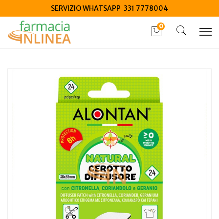
SERVIZIO WHATSAPP 331 7778004
0
Home
Catalogo
/
Protezione infestanti
/
Insetti
Alontan Natural cerotto antizanzara 21 pezzi