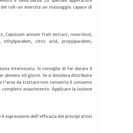
lluto e della barba. Lo speciale applicatore
a del roll-on esercita un massaggio capace di
ct, Capsicum annum fruit extract, resorcinol,
ethylparaben, citric acid, propylparaben,
ona interessata. Si consiglia di far durare il
er almeno 60 giorni. Se si desidera distribuire
cui l'area da trattare non consenta il consumo
suo completo esaurimento. Applicare la lozione
è espressione dell'efficacia dei principi attivi