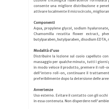
Lozione tricologica rubefacente formulata p
consente una migliore distribuzione e penetr
attivare localmente il microcircolo, miglioran
Componenti
Aqua, propylene glycol, sodium hyaluronate, 
Chamomilla recutita flower extract, phen
butylparaben, butylparaben, disodium EDTA, 
Modalità d'uso
Distribuire la lozione sul cuoio capelluto co
massaggio per qualche minuto, tutti i giorni p
in modo veloce il prodotto, premere il roll-o
dell'intero roll-on, continuare il trattament
preferibilmente dopo la detersione delle are
Avvertenze
Uso esterno. Evitare il contatto con gli occhi 
in essa contenuta. Non disperdere nell'ambie