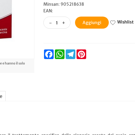
Minsan:
905218638
EAN:
Wishlist
-
+
Aggiungi
Facebook
WhatsApp
Telegram
Pinterest
 e hanno il solo
ne