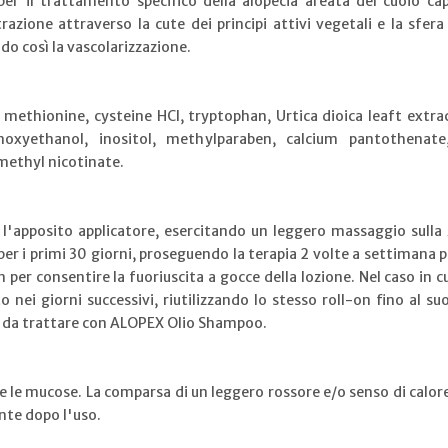
er il trattamento specifico della alopecia areata del cuoio cape
azione attraverso la cute dei principi attivi vegetali e la sfer
do così la vascolarizzazione.
methionine, cysteine HCl, tryptophan, Urtica dioica leaft extra
oxyethanol, inositol, methylparaben, calcium pantothenate, 
methyl nicotinate.
n l'apposito applicatore, esercitando un leggero massaggio sulla z
er i primi 30 giorni, proseguendo la terapia 2 volte a settimana p
n per consentire la fuoriuscita a gocce della lozione. Nel caso in 
o nei giorni successivi, riutilizzando lo stesso roll-on fino al 
e da trattare con ALOPEX Olio Shampoo.
e le mucose. La comparsa di un leggero rossore e/o senso di calore 
nte dopo l'uso.