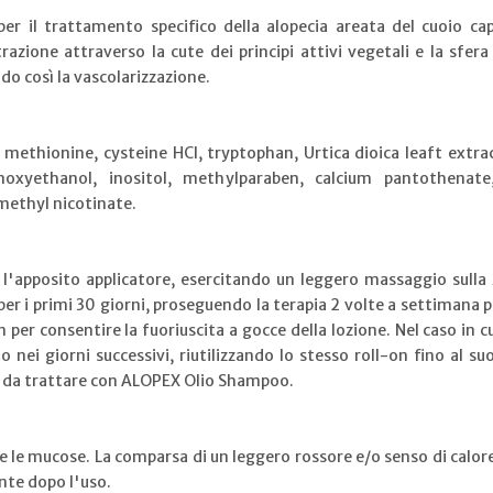
er il trattamento specifico della alopecia areata del cuoio cape
azione attraverso la cute dei principi attivi vegetali e la sfer
do così la vascolarizzazione.
methionine, cysteine HCl, tryptophan, Urtica dioica leaft extra
oxyethanol, inositol, methylparaben, calcium pantothenate, 
methyl nicotinate.
n l'apposito applicatore, esercitando un leggero massaggio sulla z
er i primi 30 giorni, proseguendo la terapia 2 volte a settimana p
n per consentire la fuoriuscita a gocce della lozione. Nel caso in 
o nei giorni successivi, riutilizzando lo stesso roll-on fino al 
e da trattare con ALOPEX Olio Shampoo.
e le mucose. La comparsa di un leggero rossore e/o senso di calore 
nte dopo l'uso.