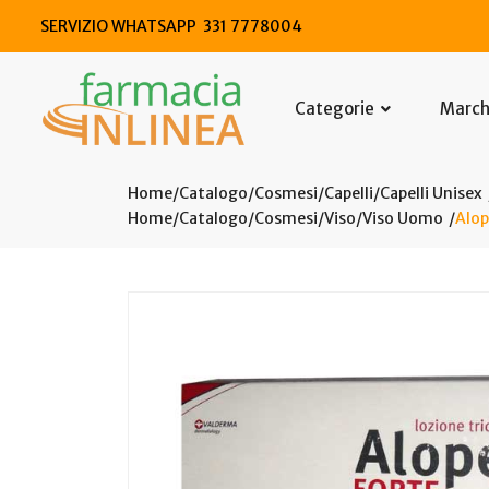
SERVIZIO WHATSAPP 331 7778004
Categorie
Marc
Home
Catalogo
/
Cosmesi
/
Capelli
/
Capelli Unisex
Home
Catalogo
/
Cosmesi
/
Viso
/
Viso Uomo
Alop