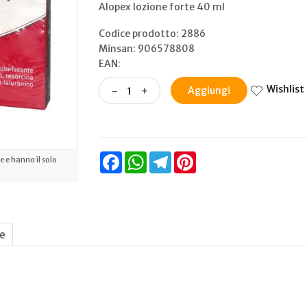
Alopex lozione forte 40 ml
Codice prodotto: 2886
Minsan:
906578808
EAN:
Wishlist
-
+
Aggiungi
Facebook
WhatsApp
Telegram
Pinterest
 e hanno il solo
ne