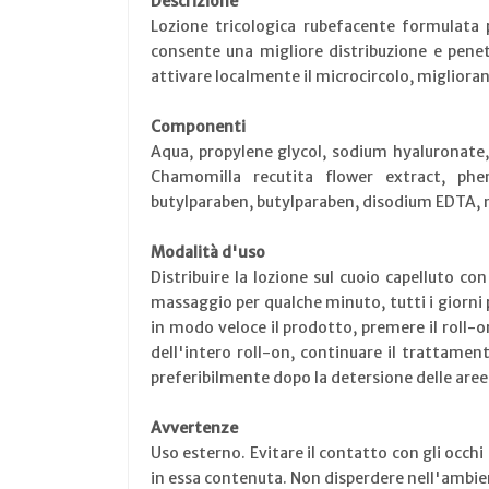
Descrizione
Lozione tricologica rubefacente formulata p
consente una migliore distribuzione e penetr
attivare localmente il microcircolo, miglioran
Componenti
Aqua, propylene glycol, sodium hyaluronate, 
Chamomilla recutita flower extract, phen
butylparaben, butylparaben, disodium EDTA, 
Modalità d'uso
Distribuire la lozione sul cuoio capelluto co
massaggio per qualche minuto, tutti i giorni p
in modo veloce il prodotto, premere il roll-o
dell'intero roll-on, continuare il trattament
preferibilmente dopo la detersione delle are
Avvertenze
Uso esterno. Evitare il contatto con gli occhi 
in essa contenuta. Non disperdere nell'ambie