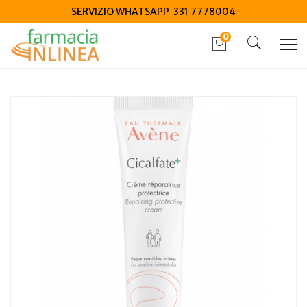
SERVIZIO WHATSAPP 331 7778004
0
Home
Catalogo
/
Cosmesi
/
Viso
/
Viso Unisex
Avene Cicalfate+ crema Ristrutturante 40 ml