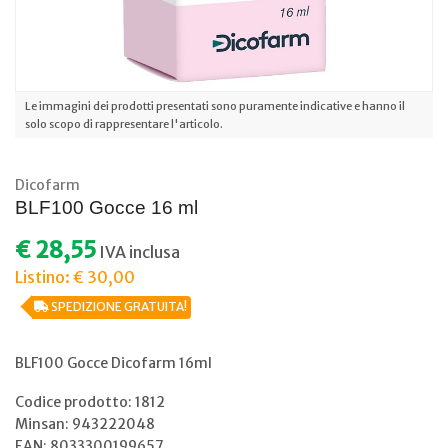
Le immagini dei prodotti presentati sono puramente indicative e hanno il
solo scopo di rappresentare l'articolo.
Dicofarm
BLF100 Gocce 16 ml
€ 28,55
IVA inclusa
Listino: € 30,00
SPEDIZIONE GRATUITA!
BLF100 Gocce Dicofarm 16ml
Codice prodotto: 1812
Minsan:
943222048
EAN: 8033300199657