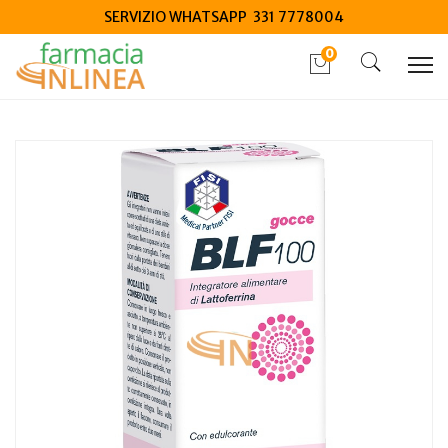
SERVIZIO WHATSAPP 331 7778004
0
Home
Catalogo
/
Integrazione alimentare
/
Integratori
BLF100 Gocce 16 ml