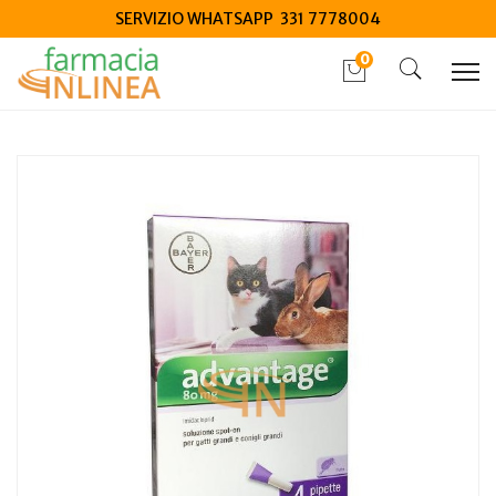
SERVIZIO WHATSAPP 331 7778004
0
Home
Catalogo
/
Animali Domestici
/
Gatti
Advantage Soluzione Spot-on 4 Pipette Da 0,8ml Gatti e
Conigli
Home
Catalogo
/
Animali Domestici
/
Altri Animali
Advantage Soluzione Spot-on 4 Pipette Da 0,8ml Gatti e
Conigli