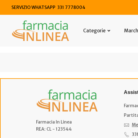
SERVIZIO WHATSAPP 331 7778004
Categorie
Marc
Assis
Farmac
Partit
Farmacia In Linea
Me
REA: CL - 123544
33