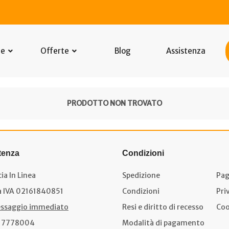
he
Offerte
Blog
Assistenza
PRODOTTO NON TROVATO
tenza
Condizioni
ia In Linea
Spedizione
Pag
a IVA 02161840851
Condizioni
Pri
ssaggio immediato
Resi e diritto di recesso
Coo
17778004
Modalità di pagamento