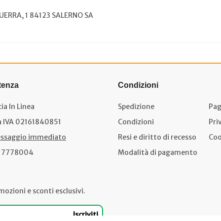
 GUERRA, 1 84123 SALERNO SA
tenza
Condizioni
ia In Linea
Spedizione
Pag
a IVA 02161840851
Condizioni
Pri
ssaggio immediato
Resi e diritto di recesso
Coo
17778004
Modalità di pagamento
mozioni e sconti esclusivi.
Iscriviti