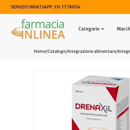
SERVIZIO WHATSAPP 331 7778004
Categorie
Marc
Home
Catalogo
/
Integrazione alimentare
/
Integr