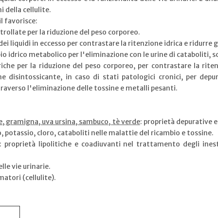
della cellulite.
l favorisce:
rollate per la riduzione del peso corporeo.
liquidi in eccesso per contrastare la ritenzione idrica e ridurre g
 idrico metabolico per l'eliminazione con le urine di cataboliti, sc
iche per la riduzione del peso corporeo, per contrastare la riten
e disintossicante, in caso di stati patologici cronici, per dep
averso l'eliminazione delle tossine e metalli pesanti.
de, gramigna, uva ursina, sambuco, tè verde
: proprietà depurative 
o, potassio, cloro, cataboliti nelle malattie del ricambio e tossine.
: proprietà lipolitiche e coadiuvanti nel trattamento degli inest
lle vie urinarie.
atori (cellulite).