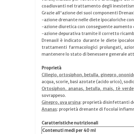
coadiuvanti nel trattamento degli inestetismi 
Grazie all'azione dei suoi componenti Drenaxi
-azione drenante nelle diete ipocaloriche cont
-azione diuretica con conseguente aumento dei 
-azione depurativa tramite il corretto ricambio
Drenaxil è indicato durante le diete ipocalor
trattamenti farmacologici prolungati, azion
mantenere lo stato di benessere generale attr
Proprietà
Ciliegio, ortosiphon, betulla, ginepro, ononi
acqua, scorie, basi azotate (acido urico), sodi
Ortosiphon, ananas, betulla, mais, tè verde
sovrappeso.
Ginepro, uva ursina
: proprietà disinfettanti de
Ananas
: proprietà drenante di focolai infiamm
Caratteristiche nutrizionali
Contenuti medi per 40 ml