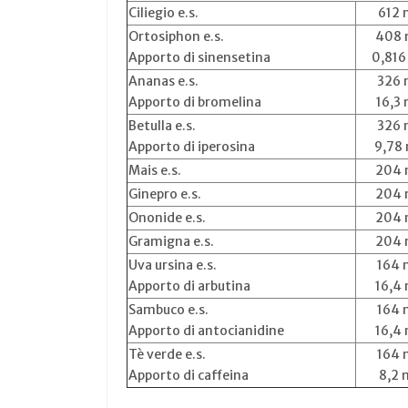
Ciliegio e.s.
612 
Ortosiphon e.s.
408
Apporto di sinensetina
0,816
Ananas e.s.
326
Apporto di bromelina
16,3
Betulla e.s.
326
Apporto di iperosina
9,78
Mais e.s.
204
Ginepro e.s.
204
Ononide e.s.
204
Gramigna e.s.
204
Uva ursina e.s.
164 
Apporto di arbutina
16,4
Sambuco e.s.
164 
Apporto di antocianidine
16,4
Tè verde e.s.
164 
Apporto di caffeina
8,2 