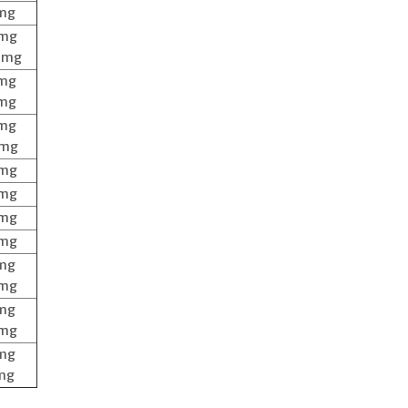
mg
 mg
 mg
 mg
 mg
 mg
 mg
 mg
 mg
 mg
 mg
mg
 mg
mg
 mg
mg
mg