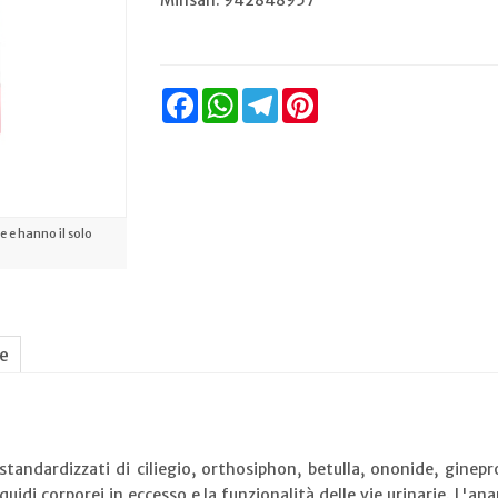
Minsan:
942848957
Facebook
WhatsApp
Telegram
Pinterest
 e hanno il solo
ne
standardizzati di ciliegio, orthosiphon, betulla, ononide, gine
iquidi corporei in eccesso e la funzionalità delle vie urinarie. L'an