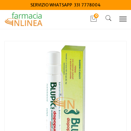
SERVIZIO WHATSAPP 331 7778004
0
Home
Catalogo
/
Protezione infestanti
/
Insetti
Blupic dopopuntura penna con essenze naturali e aluminium
astuccio
Home
Catalogo
/
Protezione infestanti
/
Meduse
Blupic dopopuntura penna con essenze naturali e aluminium
astuccio