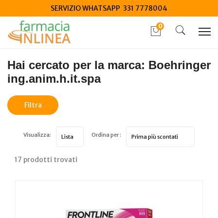
SERVIZIO WHATSAPP 331 7778004
0
Home
Marche parafarmaci
Boehringer ing.anim.h.it.spa
Hai cercato per la marca: Boehringer
ing.anim.h.it.spa
Filtra
risultati
Visualizza:
Ordina per :
17 prodotti trovati