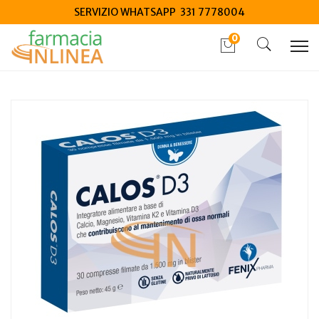
SERVIZIO WHATSAPP 331 7778004
0
Home
Catalogo
/
Integrazione alimentare
/
Integratori
Calos d3 30 compresse