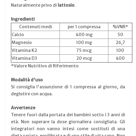
Naturalmente privo di
lattosio
.
Ingredienti
Contenuti medi
per 1 compressa
%VNR*
Calcio
400 mg
50
Magnesio
100 mg
26,7
Vitamina K2
75 mcg
100
Vitamina D3
20 mcg
400
*Valore Nutritivo di Riferimento
Modalità d'uso
Si consiglia l'assunzione di 1 compressa al giorno, da
deglutire con acqua.
Avvertenze
Tenere fuori dalla portata dei bambini sotto i 3 anni di
età. Non superare la dose giornaliera consigliata. Gli
integratori non vanno intesi come sostituti di una
dieta variata, equilibrata e di uno stile di vita sano. Non