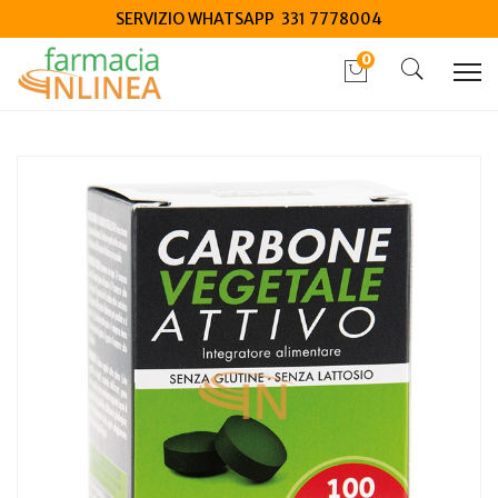
SERVIZIO WHATSAPP 331 7778004
0
Home
Catalogo
/
Integrazione alimentare
/
Integratori
Carbone vegetale attivo 100 compresse