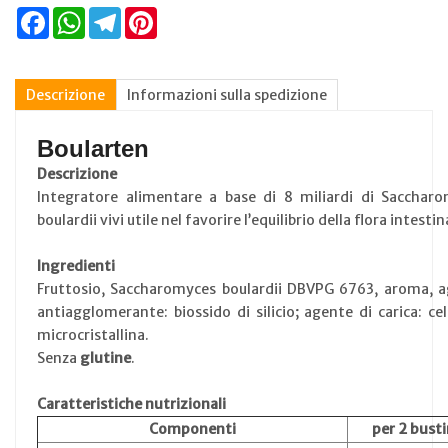
Facebook
WhatsApp
Telegram
Pinterest
Descrizione
Informazioni sulla spedizione
Boularten
Descrizione
Integratore alimentare a base di 8 miliardi di Sacchar
boulardii vivi utile nel favorire l’equilibrio della flora intestin
Ingredienti
Fruttosio, Saccharomyces boulardii DBVPG 6763, aroma, 
antiagglomerante: biossido di silicio; agente di carica: cel
microcristallina.
Senza
glutine
.
Caratteristiche nutrizionali
Componenti
per 2 bust