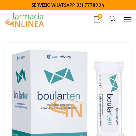
SERVIZIO WHATSAPP 331 7778004
0
Home
Catalogo
/
Integrazione alimentare
/
Integratori
Carepharm Boularten 20 bustine