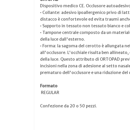
Dispositivo medico CE. Occlusore autoadesivo 
• Collante: adesivo ipoallergenico privo di lat
distacco è confortevole ed evita traumi anche
• Supporto in tessuto non tessuto bianco e col
• Tampone centrale composto da un materiale 
della luce dall'esterno.
• Forma: la sagoma del cerotto è allungata nel
all'occlusore. L'occhiale risulta ben allineato
della luce. Questo attributo di ORTOPAD pre
incisioni nella zona di adesione al setto nas
prematuro dell'occlusore e una riduzione del 
Formato
REGULAR
Confezione da 20 o 50 pezzi.