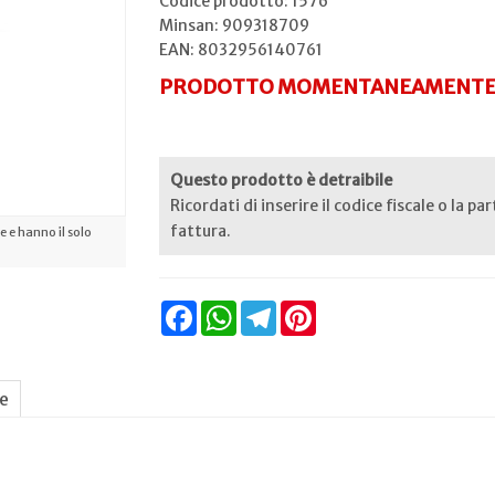
Codice prodotto: 1576
Minsan:
909318709
EAN: 8032956140761
PRODOTTO MOMENTANEAMENTE 
Questo prodotto è detraibile
Ricordati di inserire il codice fiscale o la pa
fattura.
 e hanno il solo
Facebook
WhatsApp
Telegram
Pinterest
ne