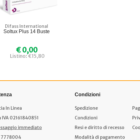
Difass International
Soltux Plus 14 Buste
€ 0,00
Listino: €15,80
tenza
Condizioni
ia In Linea
Spedizione
Pag
a IVA 02161840851
Condizioni
Pri
ssaggio immediato
Resi e diritto di recesso
Coo
17778004
Modalità di pagamento