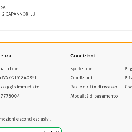
SpA
012 CAPANNORI LU
tenza
Condizioni
ia In Linea
Spedizione
Pag
a IVA 02161840851
Condizioni
Pri
ssaggio immediato
Resi e diritto di recesso
Coo
17778004
Modalità di pagamento
mozioni e sconti esclusivi.