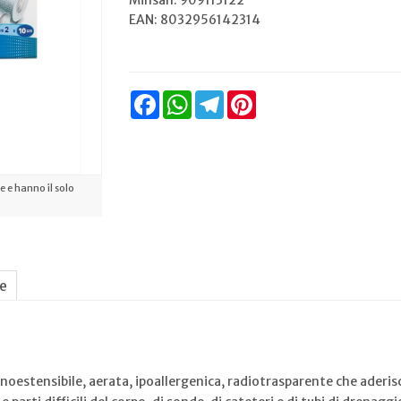
Minsan:
909113122
EAN: 8032956142314
Facebook
WhatsApp
Telegram
Pinterest
 e hanno il solo
ne
stensibile, aerata, ipoallergenica, radiotrasparente che aderisce 