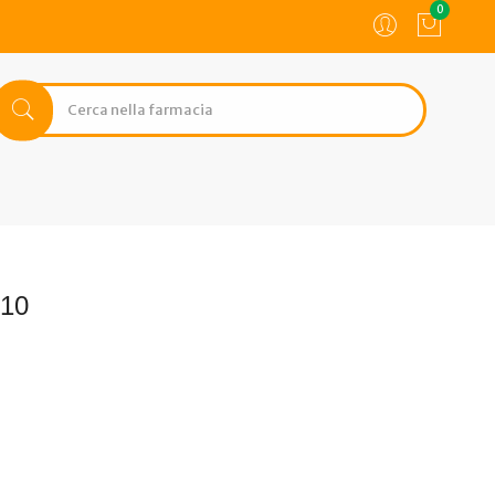
0
x10