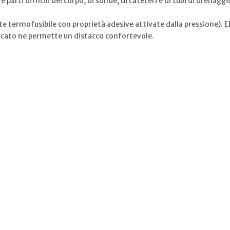
 e parti difficili del corpo, di sonde, di cateteri e di tubi di drena
te termofusibile con proprietà adesive attivate dalla pressione). El
delicato ne permette un distacco confortevole.