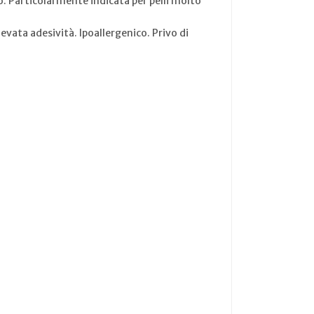
ggio. Particolarmente indicata per pelli molto
evata adesività. Ipoallergenico. Privo di