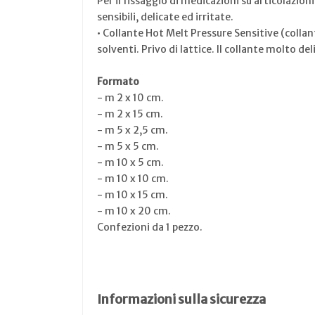
Per il fissaggio di medicazioni su articolazioni
sensibili, delicate ed irritate.
• Collante Hot Melt Pressure Sensitive (collan
solventi. Privo di lattice. Il collante molto 
Formato
- m 2 x 10 cm.
- m 2 x 15 cm.
- m 5 x 2,5 cm.
- m 5 x 5 cm.
- m 10 x 5 cm.
- m 10 x 10 cm.
- m 10 x 15 cm.
- m 10 x 20 cm.
Confezioni da 1 pezzo.
Informazioni sulla sicurezza