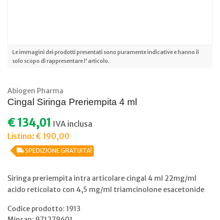
Le immagini dei prodotti presentati sono puramente indicative e hanno il
solo scopo di rappresentare l'articolo.
Abiogen Pharma
Cingal Siringa Preriempita 4 ml
€ 134,01
IVA inclusa
Listino: € 190,00
SPEDIZIONE GRATUITA!
Siringa preriempita intra articolare cingal 4 ml 22mg/ml
acido reticolato con 4,5 mg/ml triamcinolone esacetonide
Codice prodotto: 1913
Minsan:
971279601