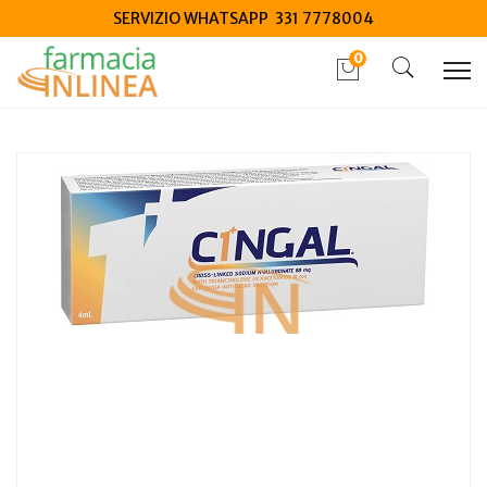
SERVIZIO WHATSAPP 331 7778004
0
Home
Catalogo
/
Salute
/
Dispositivi medici salute
Cingal Siringa Preriempita 4 ml