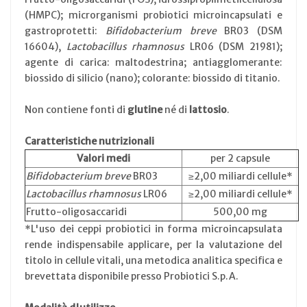
(HMPC); microrganismi probiotici microincapsulati e
gastroprotetti:
Bifidobacterium breve
BR03 (DSM
16604),
Lactobacillus rhamnosus
LR06 (DSM 21981);
agente di carica: maltodestrina; antiagglomerante:
biossido di silicio (nano); colorante: biossido di titanio.
Non contiene fonti di
glutine
né di
lattosio
.
Caratteristiche nutrizionali
Valori medi
per 2 capsule
Bifidobacterium breve
BR03
≥2,00 miliardi cellule*
Lactobacillus rhamnosus
LR06
≥2,00 miliardi cellule*
Frutto-oligosaccaridi
500,00 mg
*L'uso dei ceppi probiotici in forma microincapsulata
rende indispensabile applicare, per la valutazione del
titolo in cellule vitali, una metodica analitica specifica e
brevettata disponibile presso Probiotici S.p.A.