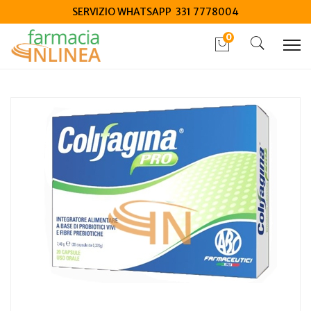
SERVIZIO WHATSAPP 331 7778004
0
Home
Catalogo
/
Integrazione alimentare
/
Integratori
Colifagina pro 20 capsule