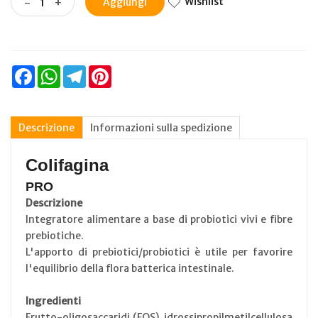
Wishlist
-
+
Aggiungi
Facebook
WhatsApp
Telegram
Pinterest
Descrizione
Informazioni sulla spedizione
Colifagina
PRO
Descrizione
Integratore alimentare a base di probiotici vivi e fibre
prebiotiche.
L'apporto di prebiotici/probiotici è utile per favorire
l'equilibrio della flora batterica intestinale.
Ingredienti
Frutto-oligosaccaridi (FOS), idrossipropilmetilcellulosa