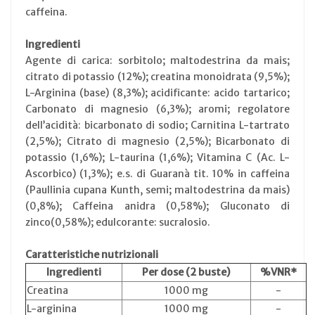
caffeina.
Ingredienti
Agente di carica: sorbitolo; maltodestrina da mais;
citrato di potassio (12%); creatina monoidrata (9,5%);
L-Arginina (base) (8,3%); acidificante: acido tartarico;
Carbonato di magnesio (6,3%); aromi; regolatore
dell’acidità: bicarbonato di sodio; Carnitina L-tartrato
(2,5%); Citrato di magnesio (2,5%); Bicarbonato di
potassio (1,6%); L-taurina (1,6%); Vitamina C (Ac. L-
Ascorbico) (1,3%); e.s. di Guaranà tit. 10% in caffeina
(Paullinia cupana Kunth, semi; maltodestrina da mais)
(0,8%); Caffeina anidra (0,58%); Gluconato di
zinco(0,58%); edulcorante: sucralosio.
Caratteristiche nutrizionali
Ingredienti
Per dose (2 buste)
%VNR*
Creatina
1000 mg
-
L-arginina
1000 mg
-