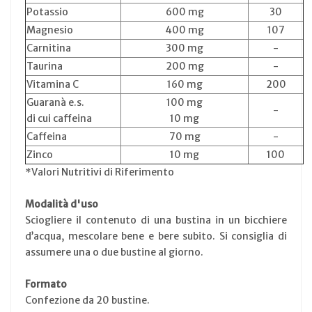
Potassio
600 mg
30
Magnesio
400 mg
107
Carnitina
300 mg
-
Taurina
200 mg
-
Vitamina C
160 mg
200
Guaranà e.s.
100 mg
-
di cui caffeina
10 mg
Caffeina
70 mg
-
Zinco
10 mg
100
*Valori Nutritivi di Riferimento
Modalità d'uso
Sciogliere il contenuto di una bustina in un bicchiere
d’acqua, mescolare bene e bere subito. Si consiglia di
assumere una o due bustine al giorno.
Formato
Confezione da 20 bustine.