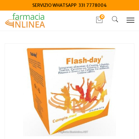
SERVIZIO WHATSAPP 331 7778004
0
Home
Catalogo
/
Integrazione alimentare
/
Integratori
Comple.med Flash day 20 bustine