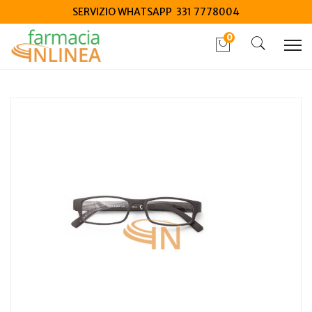
SERVIZIO WHATSAPP 331 7778004
0
Home
Catalogo
/
Salute
/
Prodotti oftalmici
/
Occhiali
/
Occhiali Da Vista
Contacta One Occhiali Premontati Per Presbiopia Neri
+3,00 Diottria 1 Paio