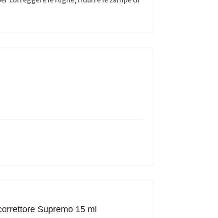
r correggere le rughe, ridurre le zampe di
correttore Supremo 15 ml