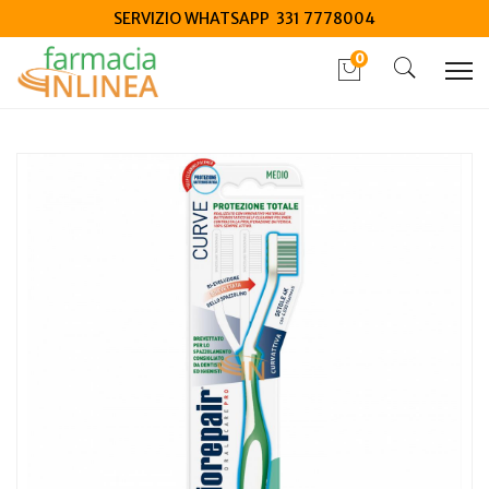
SERVIZIO WHATSAPP 331 7778004
0
Home
Catalogo
/
Igiene
/
Igiene Orale
Coswell Biorepair spazzolino totale