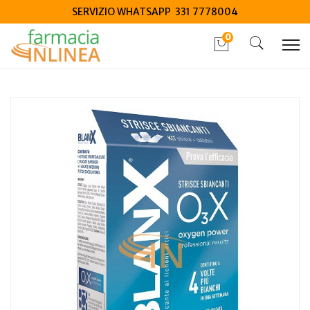
SERVIZIO WHATSAPP 331 7778004
0
Home
Catalogo
/
Igiene
/
Igiene Orale
Coswell Blanx o3x strisce sbiancanti 14 pezzi