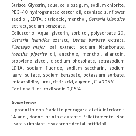
Strisce
. Glycerin, aqua, cellulose gum, sodium chlorite,
PEG-40 hydrogenated castor oil, ozonized sunflower
seed oil, EDTA, citric acid, menthol,
Cetraria islandica
extract, sodium benzoate.
Colluttorio
. Aqua, glycerin, sorbitol, polysorbate 20,
Cetraria islandica
extract,
Usnea barbata
extract,
Plantago major
leaf extract, sodium bicarbonate,
Mentha piperita
oil, anethole, menthol, allantoin,
propylene glycol, disodium phosphate, tetrasodium
EDTA, sodium fluoride, sodium saccharin, sodium
lauryl sulfate, sodium benzoate, potassium sorbate,
imidazolidinyl urea, citric acid, eugenol, CI 420541.
Contiene fluoruro di sodio 0,05%.
Avvertenze
Il prodotto non è adatto per ragazzi di età inferiore a
14 anni, donne incinta e durante l'allattamento. Non
usare su impianti e su corone dentali artificiali.