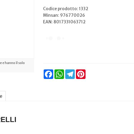
Codice prodotto: 1332
Minsan:
976770026
EAN: 8017331063712
 e hanno il solo
Facebook
WhatsApp
Telegram
Pinterest
ne
ELLI