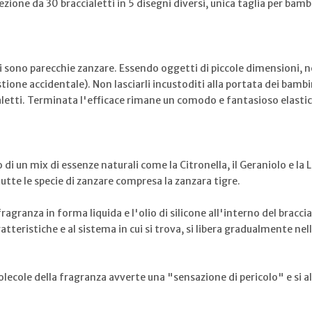
fezione da 30 braccialetti in 5 disegni diversi, unica taglia per bambi
 ci sono parecchie zanzare. Essendo oggetti di piccole dimensioni, nei
ione accidentale). Non lasciarli incustoditi alla portata dei bambini
ialetti. Terminata l'efficace rimane un comodo e fantasioso elasti
ito di un mix di essenze naturali come la Citronella, il Geraniolo e l
te le specie di zanzare compresa la zanzara tigre.
ragranza in forma liquida e l'olio di silicone all'interno del bracc
atteristiche e al sistema in cui si trova, si libera gradualmente nel
olecole della fragranza avverte una "sensazione di pericolo" e si a