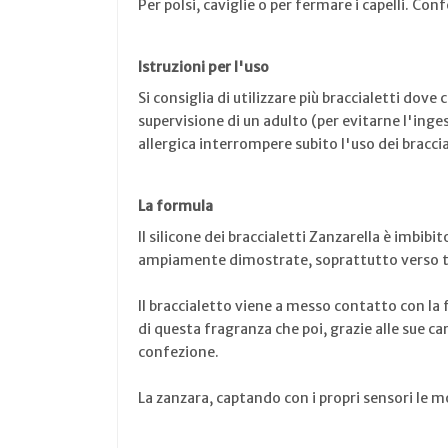
Per polsi, caviglie o per fermare i capelli. Con
Istruzioni per l'uso
Si consiglia di utilizzare più braccialetti dove
supervisione di un adulto (per evitarne l'ingest
allergica interrompere subito l'uso dei bracc
La formula
Il silicone dei braccialetti Zanzarella è imbib
ampiamente dimostrate, soprattutto verso tut
Il braccialetto viene a messo contatto con la f
di questa fragranza che poi, grazie alle sue car
confezione.
La zanzara, captando con i propri sensori le m