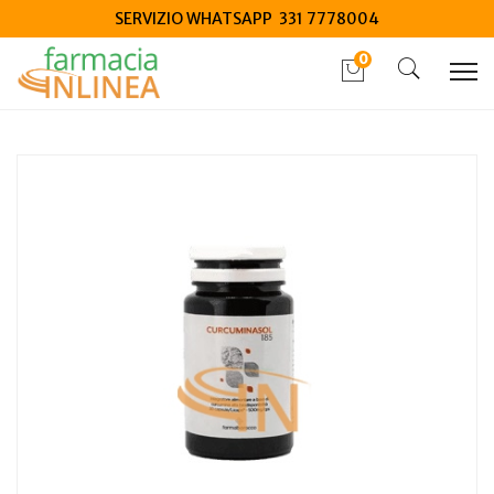
SERVIZIO WHATSAPP 331 7778004
0
Home
Catalogo
/
Integrazione alimentare
/
Integratori
Curcuminasol 185 Integratore Alimentare 30 capsule