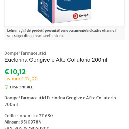
Le immagini dei prodotti presentati sono puramente indicative e hanno il
solo scopo di rappresentare l'articolo.
Dompe' Farmaceutici
Euclorina Gengive e Afte Collutorio 200ml
€
10,12
Listino: € 12,00
DISPONIBILE
Dompe' Farmaceutici Euclorina Gengive e Afte Collutorio
200ml
Codice prodotto: 211680
Minsan:
951097841
EAN: 8052879050800