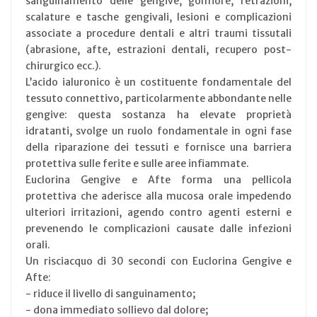
sanguinamento delle gengive, gonfiore, retrazioni,
scalature e tasche gengivali, lesioni e complicazioni
associate a procedure dentali e altri traumi tissutali
(abrasione, afte, estrazioni dentali, recupero post-
chirurgico ecc.).
L’acido ialuronico è un costituente fondamentale del
tessuto connettivo, particolarmente abbondante nelle
gengive: questa sostanza ha elevate proprietà
idratanti, svolge un ruolo fondamentale in ogni fase
della riparazione dei tessuti e fornisce una barriera
protettiva sulle ferite e sulle aree infiammate.
Euclorina Gengive e Afte forma una pellicola
protettiva che aderisce alla mucosa orale impedendo
ulteriori irritazioni, agendo contro agenti esterni e
prevenendo le complicazioni causate dalle infezioni
orali.
Un risciacquo di 30 secondi con Euclorina Gengive e
Afte:
- riduce il livello di sanguinamento;
- dona immediato sollievo dal dolore;