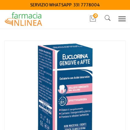
SERVIZIO WHATSAPP 331 7778004
0
Home
Catalogo
/
Igiene
/
Igiene Orale
Euclorina Gengive e Afte Collutorio 200ml