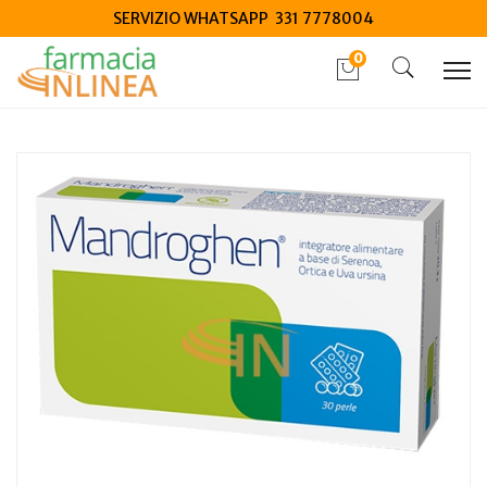
SERVIZIO WHATSAPP 331 7778004
0
Home
Catalogo
/
Integrazione alimentare
/
Integratori
Euronational Mandroghen 30 perle