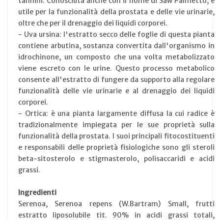
tannini. Conosciuta anche con il nome di Saw Palmetto, è
utile per la funzionalità della prostata e delle vie urinarie,
oltre che per il drenaggio dei liquidi corporei.
- Uva ursina: l'estratto secco delle foglie di questa pianta
contiene arbutina, sostanza convertita dall'organismo in
idrochinone, un composto che una volta metabolizzato
viene escreto con le urine. Questo processo metabolico
consente all'estratto di fungere da supporto alla regolare
funzionalità delle vie urinarie e al drenaggio dei liquidi
corporei.
- Ortica: è una pianta largamente diffusa la cui radice è
tradizionalmente impiegata per le sue proprietà sulla
funzionalità della prostata. I suoi principali fitocostituenti
e responsabili delle proprietà fisiologiche sono gli steroli
beta-sitosterolo e stigmasterolo, polisaccaridi e acidi
grassi.
Ingredienti
Serenoa, Serenoa repens (W.Bartram) Small, frutti
estratto liposolubile tit. 90% in acidi grassi totali,