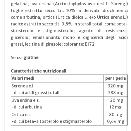
gelatina, uva ursina (Arctostaphylos uva-ursi L. Spreng.)
foglie estratto secco tit. 10% in derivati idrochinonici
come arbutina, ortica (Urtica dioica L. e/o Urtica urens L.)
radice estratto secco tit. 0,8% in steroli totali come beta-
sitosterolo e stigmasterolo; agente di resistenza:
glicerolo; emulsionanti: mono e digliceridi degli acidi
grassi, lecitina di girasole; colorante: E172.
Senza
glutine
.
Caratteristiche nutrizionali
Valori medi
per 1 perla
Serenoa e.l.
320 mg
-di cui acidi grassi totali
288 mg
Uva ursina e.s.
120 mg
-di cui arbutina
12 mg
Ortica e.s.
80 mg
-di cui beta-sitosterolo e stigmasterolo
0,64 mg