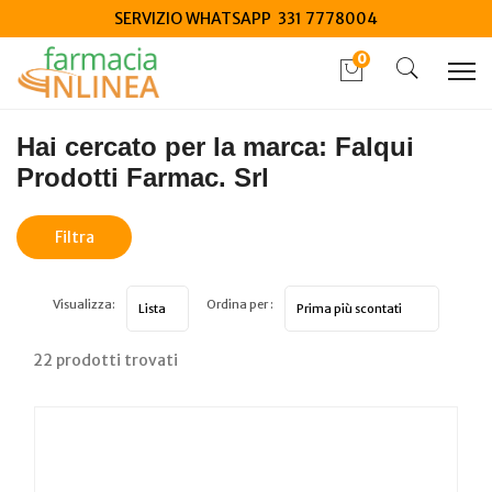
SERVIZIO WHATSAPP 331 7778004
0
Home
Marche parafarmaci
Falqui Prodotti Farmac. Srl
Hai cercato per la marca: Falqui
Prodotti Farmac. Srl
Filtra
risultati
Visualizza:
Ordina per :
22 prodotti trovati