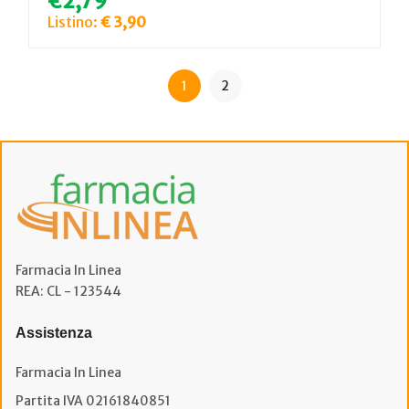
€2,79
Listino:
€ 3,90
1
2
Farmacia In Linea
REA: CL - 123544
Assistenza
Farmacia In Linea
Partita IVA 02161840851