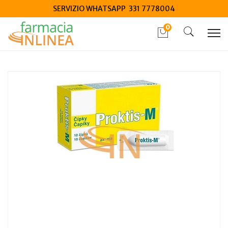
SERVIZIO WHATSAPP 331 7778004
0
Home
Catalogo
/
Salute
/
Dispositivi medici salute
Farma Derma Proktis m 10 supposte 2 g