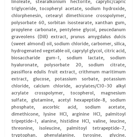
linoleate, stearalkonium hectorite, caprylic/capric
triglyceride, tocopheryl acetate, sodium hydroxide,
chlorphenesin, cetearyl dimethicone crosspolymer,
polysorbate 60, sorbitan isostearate, xanthan gum,
propylene carbonate, pentylene glycol, peucedanum
graveolens (Dill) extract, prunus amygdalus dulcis
(sweet almond) oil, sodium chloride, carbomer, silica,
hydrogenated vegetable oil, caprylyl glycol, citric acid,
biosaccharide gum-1, sodium lactate, sodium
hyaluronate, polysorbate 20, sodium citrate,
passiflora edulis fruit extract, crithmum maritimum
extract, glucose, potassium sorbate, potassium
chloride, calcium chloride, acrylates/C10-30 alkyl
acrylate crosspolymer, tocopherol, magnesium
sulfate, glutamine, acetyl hexapeptide-8, sodium
phosphate, ascorbic acid, sodium acetate,
dimethicone, lysine HCl, arginine HCl, palmitoyl
tripeptide-1, alanine, histidine HCl, valine, leucine,
threonine, isoleucine, palmitoyl tetrapeptide-7,
tryptophan, phenylalanine, tyrosine, glycine,