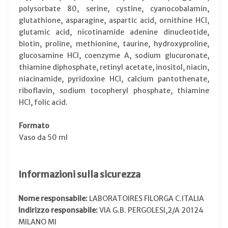
polysorbate 80, serine, cystine, cyanocobalamin,
glutathione, asparagine, aspartic acid, ornithine HCl,
glutamic acid, nicotinamide adenine dinucleotide,
biotin, proline, methionine, taurine, hydroxyproline,
glucosamine HCl, coenzyme A, sodium glucuronate,
thiamine diphosphate, retinyl acetate, inositol, niacin,
niacinamide, pyridoxine HCl, calcium pantothenate,
riboflavin, sodium tocopheryl phosphate, thiamine
HCl, folic acid.
Formato
Vaso da 50 ml
Informazioni sulla sicurezza
Nome responsabile:
LABORATOIRES FILORGA C.ITALIA
Indirizzo responsabile:
VIA G.B. PERGOLESI,2/A 20124
MILANO MI