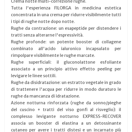
Crema notte multi-correzione rughe.
Tutta l'esperienza FILORGA in medicina estetica
concentrata in una crema per ridurre visibilmente tutti
i tipi di rughe notte dopo notte.
Rughe da contrazione: un esapeptide per distendere i
tratti senza alterarne l'espressività.
Rughe profonde: un potente booster di collagene
combinato all'acido ialuronico incapsulato per
rimpolpare visibilmente le rughe marcate.
Rughe superficiali: il gluconolattone esfoliante
associato a un principio attivo effetto peeling per
levigare le linee sottili.
Rughe da disidratazione: un estratto vegetale in grado
di trattenere l'acqua per ridurre in modo duraturo le
rughe da mancanza di idratazione.
Azione notturna rinforzata (rughe da sonno/pieghe
del cuscino + tratti del viso gonfi al risveglio): il
complesso levigante notturno EXPRESS-RECOVER
associa un booster di elastina a un detossinante
cutaneo per avere i tratti distesi e un incarnato più