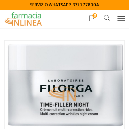
SERVIZIO WHATSAPP 331 7778004
0
Home
Catalogo
/
Cosmesi
/
Viso
/
Viso Unisex
Filorga Time Filler Night Crema Notte 50 ml