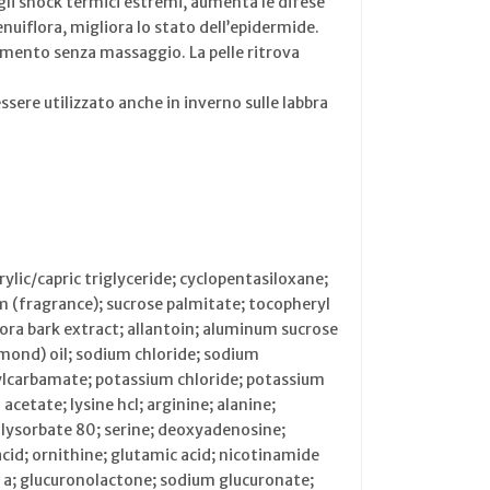
li shock termici estremi, aumenta le difese
enuiflora, migliora lo stato dell’epidermide.
orbimento senza massaggio. La pelle ritrova
ssere utilizzato anche in inverno sulle labbra
ylic/capric triglyceride; cyclopentasiloxane;
m (fragrance); sucrose palmitate; tocopheryl
ora bark extract; allantoin; aluminum sucrose
lmond) oil; sodium chloride; sodium
tylcarbamate; potassium chloride; potassium
etate; lysine hcl; arginine; alanine;
polysorbate 80; serine; deoxyadenosine;
id; ornithine; glutamic acid; nicotinamide
 a; glucuronolactone; sodium glucuronate;