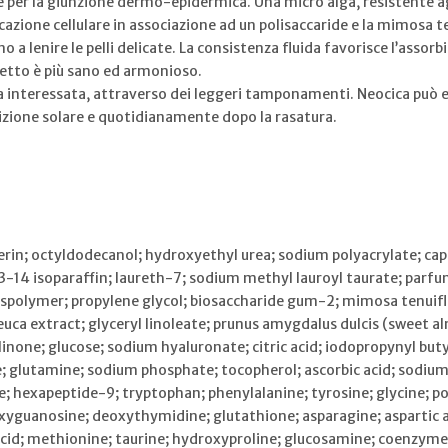
 per la giunzione dermo-epidermica. Una micro alga, resistente ag
licazione cellulare in associazione ad un polisaccaride e la mimosa t
ano a lenire le pelli delicate. La consistenza fluida favorisce l’ass
etto è più sano ed armonioso.
ona interessata, attraverso dei leggeri tamponamenti. Neocica può e
sizione solare e quotidianamente dopo la rasatura.
erin; octyldodecanol; hydroxyethyl urea; sodium polyacrylate; capr
13-14 isoparaffin; laureth-7; sodium methyl lauroyl taurate; parfu
osspolymer; propylene glycol; biosaccharide gum-2; mimosa tenuifl
uca extract; glyceryl linoleate; prunus amygdalus dulcis (sweet a
inone; glucose; sodium hyaluronate; citric acid; iodopropynyl bu
 glutamine; sodium phosphate; tocopherol; ascorbic acid; sodium ac
cine; hexapeptide-9; tryptophan; phenylalanine; tyrosine; glycine; 
yguanosine; deoxythymidine; glutathione; asparagine; aspartic ac
acid; methionine; taurine; hydroxyproline; glucosamine; coenzyme