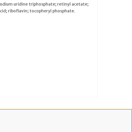
dium uridine triphosphate; retinyl acetate;
acid; riboflavin; tocopheryl phosphate.