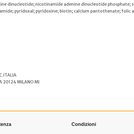
ne dinucleotide; nicotinamide adenine dinucleotide phosphate; so
amide; pyridoxal; pyridoxine; biotin; calcium pantothenate; folic 
C.ITALIA
/A 20124 MILANO MI
tenza
Condizioni