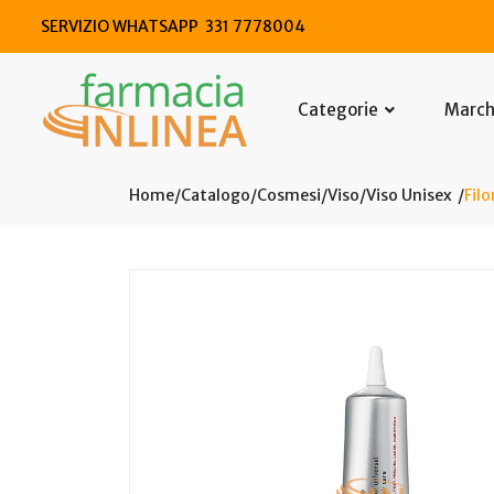
SERVIZIO WHATSAPP 331 7778004
Categorie
Marc
Home
Catalogo
/
Cosmesi
/
Viso
/
Viso Unisex
Fil