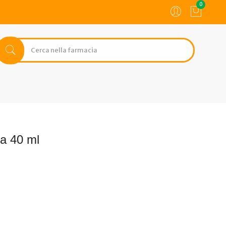
0
va 40 ml