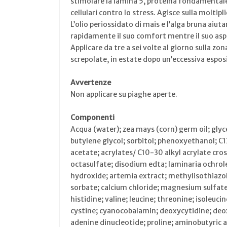
stimolare la lamina 5, proteina fondamentale
cellulari contro lo stress. Agisce sulla moltip
L’olio periossidato di mais e l’alga bruna aiut
rapidamente il suo comfort mentre il suo asp
Applicare da tre a sei volte al giorno sulla z
screpolate, in estate dopo un’eccessiva espo
Avvertenze
Non applicare su piaghe aperte.
Componenti
Acqua (water); zea mays (corn) germ oil; glyc
butylene glycol; sorbitol; phenoxyethanol; C
acetate; acrylates/ C10-30 alkyl acrylate cr
octasulfate; disodium edta; laminaria ochrole
hydroxide; artemia extract; methylisothiazol
sorbate; calcium chloride; magnesium sulfate;
histidine; valine; leucine; threonine; isoleu
cystine; cyanocobalamin; deoxycytidine; deox
adenine dinucleotide; proline; aminobutyric 