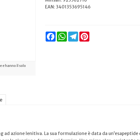
Minsan:
923562716
EAN: 3401353695146
Facebook
WhatsApp
Telegram
Pinterest
 e hanno il solo
ne
ng ad azione lenitiva. La sua formulazione è data da un’esapeptide di