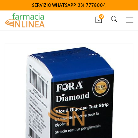
SERVIZIO WHATSAPP 331 7778004
0
Home
Catalogo
/
Elettromedicali
/
Dispositivi Glicemia
Fora Diamond GD50 Strisce Reattive Glicemia 25 pezzi