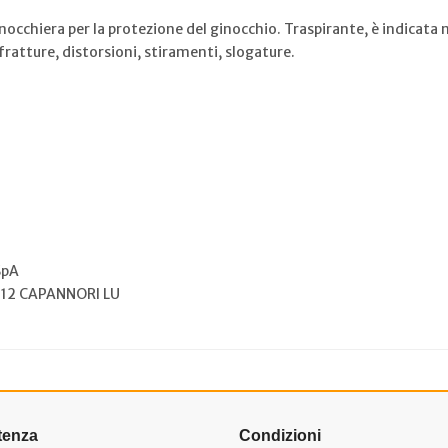
inocchiera per la protezione del ginocchio. Traspirante, è indicata ne
ratture, distorsioni, stiramenti, slogature.
SpA
012 CAPANNORI LU
tenza
Condizioni