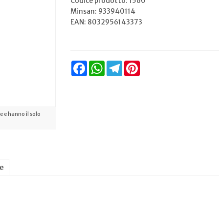
Codice prodotto: 1560
Minsan:
933940114
EAN: 8032956143373
Facebook
WhatsApp
Telegram
Pinterest
 e hanno il solo
ne