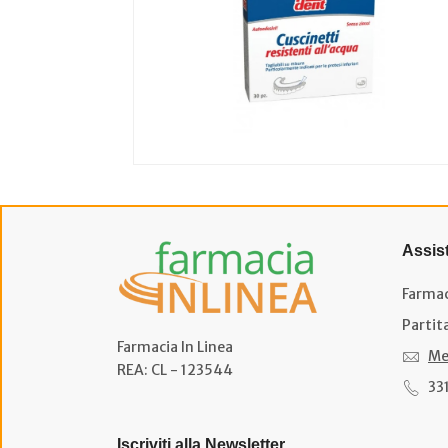
Assis
Farmac
Partit
Farmacia In Linea
Me
REA: CL - 123544
33
Iscriviti alla Newsletter