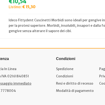
€10,54
Listino:
€ 15,30
Ideco Fittydent Cuscinetti Morbidi sono ideali per gengive in
per la protesi superiore. Morbidi, insolubili, insapori e dalla
gengive senza alterare il sapore dei cibi.
tenza
Condizioni
ia In Linea
Spedizione
Pag
a IVA 02161840851
Condizioni
Pri
ssaggio immediato
Resi e diritto di recesso
Coo
17778004
Modalità di pagamento