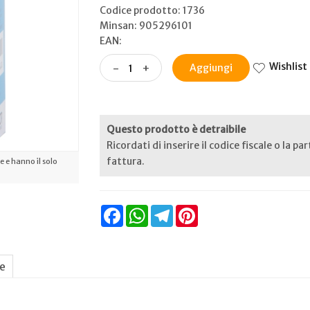
Codice prodotto: 1736
Minsan:
905296101
EAN:
Wishlist
-
+
Aggiungi
Questo prodotto è detraibile
Ricordati di inserire il codice fiscale o la pa
fattura.
 e hanno il solo
Facebook
WhatsApp
Telegram
Pinterest
ne