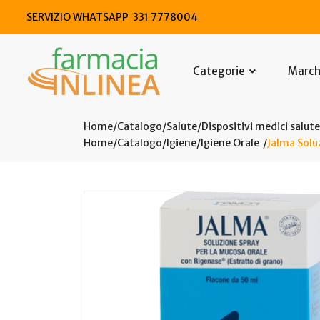
SERVIZIO WHATSAPP 331 7778004
Categorie
Marc
Home
Catalogo
/
Salute
/
Dispositivi medici salute
Home
Catalogo
/
Igiene
/
Igiene Orale
Jalma Sol