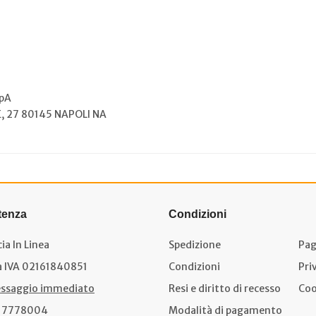
pA
, 27 80145 NAPOLI NA
tenza
Condizioni
ia In Linea
Spedizione
Pag
a IVA 02161840851
Condizioni
Pri
ssaggio immediato
Resi e diritto di recesso
Coo
17778004
Modalità di pagamento