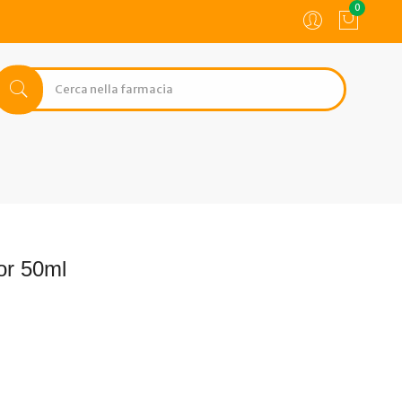
0
or 50ml