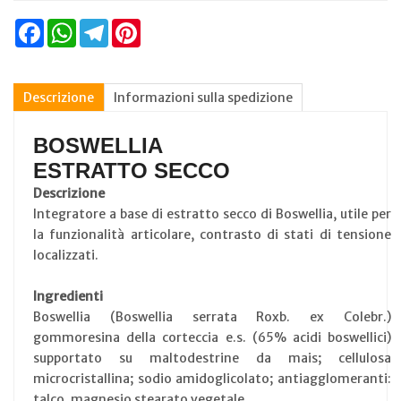
Facebook
WhatsApp
Telegram
Pinterest
Descrizione
Informazioni sulla spedizione
BOSWELLIA
ESTRATTO SECCO
Descrizione
Integratore a base di estratto secco di Boswellia, utile per
la funzionalità articolare, contrasto di stati di tensione
localizzati.
Ingredienti
Boswellia (Boswellia serrata Roxb. ex Colebr.)
gommoresina della corteccia e.s. (65% acidi boswellici)
supportato su maltodestrine da mais; cellulosa
microcristallina; sodio amidoglicolato; antiagglomeranti:
talco, magnesio stearato vegetale.