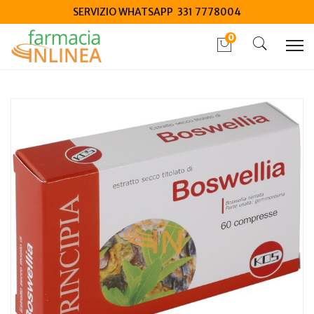
SERVIZIO WHATSAPP 331 7778004
0
Home
Catalogo
/
Integrazione alimentare
/
Integratori
Kos Boswellia estratto secco 60 compresse