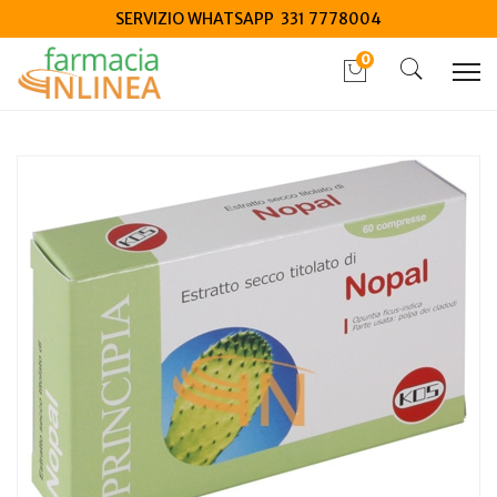
SERVIZIO WHATSAPP 331 7778004
0
Home
Catalogo
/
Integrazione alimentare
/
Integratori
Kos Nopal estratto secco 60 compresse