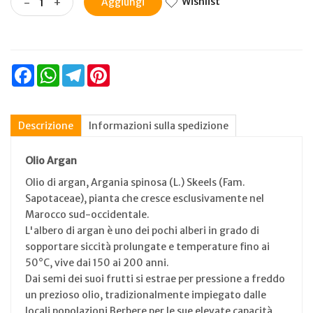
Wishlist
-
+
Aggiungi
Facebook
WhatsApp
Telegram
Pinterest
Descrizione
Informazioni sulla spedizione
Olio Argan
Olio di argan, Argania spinosa (L.) Skeels (Fam.
Sapotaceae), pianta che cresce esclusivamente nel
Marocco sud-occidentale.
L'albero di argan è uno dei pochi alberi in grado di
sopportare siccità prolungate e temperature fino ai
50°C, vive dai 150 ai 200 anni.
Dai semi dei suoi frutti si estrae per pressione a freddo
un prezioso olio, tradizionalmente impiegato dalle
locali popolazioni Berbere per le sue elevate capacità