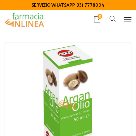
SERVIZIO WHATSAPP 331 7778004
0
Home
Catalogo
/
Integrazione alimentare
/
Naturali e Fitoterapici
Kos Olio di Argan 50 ml