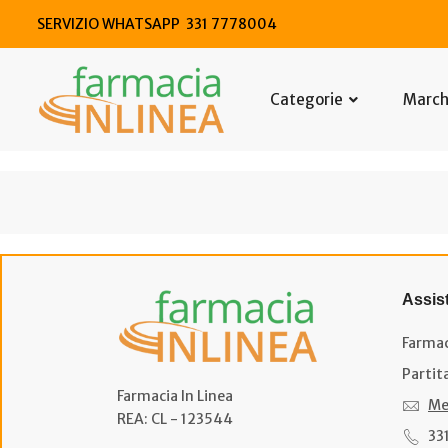
SERVIZIO WHATSAPP 331 7778004
Categorie
Marc
Assis
Farmac
Partit
Farmacia In Linea
Me
REA: CL - 123544
33