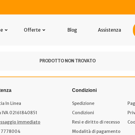
he
Offerte
Blog
Assistenza
PRODOTTO NON TROVATO
tenza
Condizioni
ia In Linea
Spedizione
Pag
a IVA 02161840851
Condizioni
Pri
ssaggio immediato
Resi e diritto di recesso
Coo
17778004
Modalità di pagamento