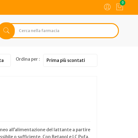
0
Ordina per :
eo all’alimentazione del lattante a partire
ssibile o sufficiente. Con Betapol e LC Pufa.