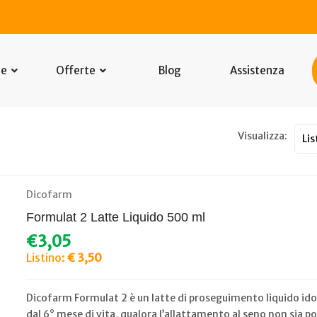
he
Offerte
Blog
Assistenza
Visualizza:
Dicofarm
Formulat 2 Latte Liquido 500 ml
€3,05
Listino:
€ 3,50
Dicofarm Formulat 2 è un latte di proseguimento liquido idon
dal 6° mese di vita, qualora l’allattamento al seno non sia po