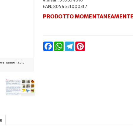
Minsan:
935634016
EAN: 8054521000317
PRODOTTO MOMENTANEAMENTE 
Facebook
WhatsApp
Telegram
Pinterest
 e hanno il solo
ne