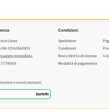
tenza
Condizioni
ia In Linea
Spedizione
Pag
a IVA 02161840851
Condizioni
Pri
ssaggio immediato
Resi e diritto di recesso
Coo
17778004
Modalità di pagamento
mozioni e sconti esclusivi.
Iscriviti