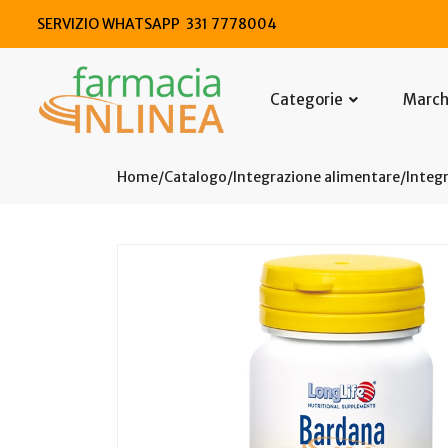
SERVIZIO WHATSAPP 331 7778004
Categorie
Marc
Home
Catalogo
/
Integrazione alimentare
/
Integr