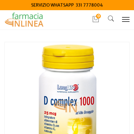
SERVIZIO WHATSAPP 331 7778004
0
Home
Catalogo
/
Integrazione alimentare
/
Integratori
Longlife D Complex 1000 60 compresse