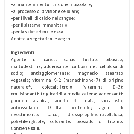
-al mantenimento funzione muscolare;
-al processo di divisione cellulare;
-per i livelli di calcio nel sangue;
-per il sistema immunitario;
-per la salute denti e ossa.
Adatto a vegetariani e vegani.
Ingredienti
Agente di carica: calcio fosfato bibasico;
maltodestrina; addensante: carbossimetilcellulosa di
sodio; antiagglomerante: magnesio stearato
vegetale; vitamina K-2 (menachinone-7) di origine
naturale*, colecalciferolo (vitamina D-3);
emulsionanti: trigliceridi a media catena; addensanti:
gomma arabica, amido di mais; saccarosio;
antiossidante: D-alfa tocoferolo; agenti di
rivestimento: talco, idrossipropilmenticellulosa,
polietilenglicole; colorante: biossido di titanio.
Contiene
soia
.