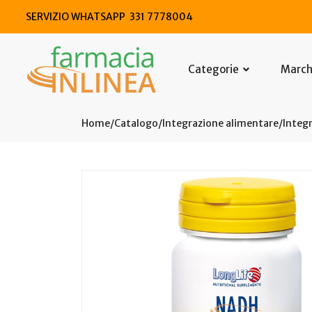
SERVIZIO WHATSAPP 331 7778004
Categorie
Marc
Home
Catalogo
/
Integrazione alimentare
/
Integr