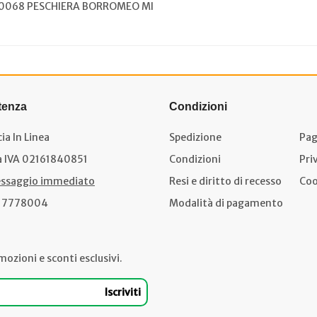
 20068 PESCHIERA BORROMEO MI
tenza
Condizioni
ia In Linea
Spedizione
Pag
a IVA 02161840851
Condizioni
Pri
ssaggio immediato
Resi e diritto di recesso
Coo
17778004
Modalità di pagamento
mozioni e sconti esclusivi.
Iscriviti