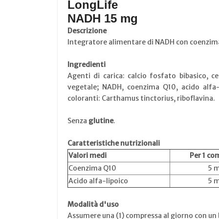
LongLife
NADH 15 mg
Descrizione
Integratore alimentare di NADH con coenzima Q
Ingredienti
Agenti di carica: calcio fosfato bibasico, 
vegetale; NADH, coenzima Q10, acido alfa-lip
coloranti: Carthamus tinctorius, riboflavina.
Senza
glutine
.
Caratteristiche nutrizionali
Valori medi
Per 1 co
Coenzima Q10
5 
Acido alfa-lipoico
5 
Modalità d'uso
Assumere una (1) compressa al giorno con un 