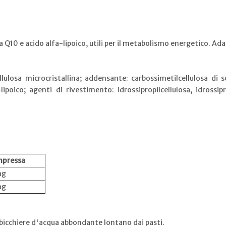
10 e acido alfa-lipoico, utili per il metabolismo energetico. Ada
cellulosa microcristallina; addensante: carbossimetilcellulosa d
oico; agenti di rivestimento: idrossipropilcellulosa, idrossipr
mpressa
mg
mg
bicchiere d'acqua abbondante lontano dai pasti.