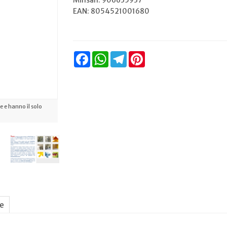
Minsan:
906635937
EAN: 8054521001680
Facebook
WhatsApp
Telegram
Pinterest
 e hanno il solo
ne