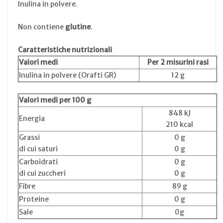
Inulina in polvere.
Non contiene
glutine
.
Caratteristiche nutrizionali
Valori medi
Per 2 misurini rasi
Inulina in polvere (Orafti GR)
12 g
Valori medi per 100 g
848 kJ
Energia
210 kcal
Grassi
0 g
di cui saturi
0 g
Carboidrati
0 g
di cui zuccheri
0 g
Fibre
89 g
Proteine
0 g
Sale
0g