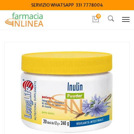
SERVIZIO WHATSAPP 331 7778004
0
Home
Catalogo
/
Integrazione alimentare
/
Integratori
Longlife inulina powder 240 g