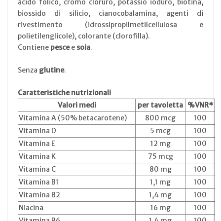
acido folico, cromo cloruro, potassio ioduro, biotina,
biossido di silicio, cianocobalamina, agenti di
rivestimento (idrossipropilmetilcellulosa e
polietilenglicole), colorante (clorofilla).
Contiene
pesce
e
soia
.
Senza
glutine
.
Caratteristiche nutrizionali
Valori medi
per tavoletta
%VNR*
Vitamina A (50% betacarotene)
800 mcg
100
Vitamina D
5 mcg
100
Vitamina E
12 mg
100
Vitamina K
75 mcg
100
Vitamina C
80 mg
100
Vitamina B1
1,1 mg
100
Vitamina B2
1,4 mg
100
Niacina
16 mg
100
Vitamina B6
1,4 mg
100