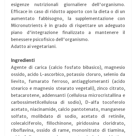
esigenze nutrizionali giornaliere dell'organismo.
Efficace in caso di ridotto apporto con la dieta o di un
aumentato fabbisogno, la supplementazione con
Micronutrients è in grado di rispettare un adeguato
piano d'integrazione finalizzato a mantenere il
benessere psicofisico dell'organismo.
Adatto ai vegetariani.
Ingredienti
Agente di carica (calcio fosfato bibasico), magnesio
ossido, acido L-ascorbico, potassio cloruro, selenio da
lievito, fumarato ferroso, antiagglomeranti (acido
stearico e magnesio stearato vegetali), zinco citrato,
betacarotene, addensanti (cellulosa microcristallina e
carbossimetilcellulosa di sodio), D-alfa tocoferolo
acetato, niacinamide, calcio pantotenato, manganese
solfato, molibdato di sodio, acetato di retinile,
colecalciferolo, fillochinone, piridossina cloridrato,
riboflavina, ossido di rame, mononitrato di tiamina,