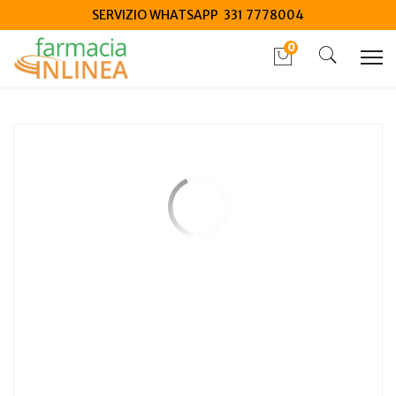
SERVIZIO WHATSAPP 331 7778004
0
Home
Catalogo
/
Integrazione alimentare
/
Integratori
Longlife micronutrients 100 tavolette