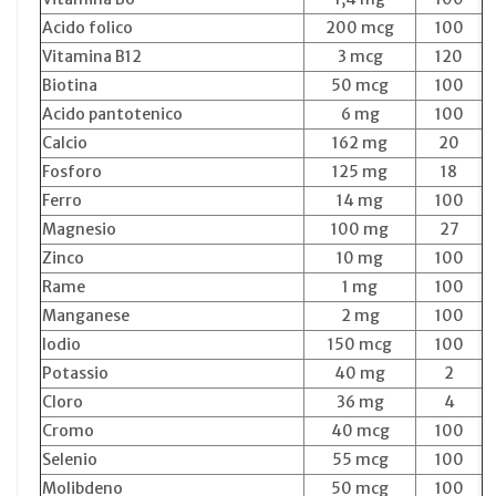
Acido folico
200 mcg
100
Vitamina B12
3 mcg
120
Biotina
50 mcg
100
Acido pantotenico
6 mg
100
Calcio
162 mg
20
Fosforo
125 mg
18
Ferro
14 mg
100
Magnesio
100 mg
27
Zinco
10 mg
100
Rame
1 mg
100
Manganese
2 mg
100
Iodio
150 mcg
100
Potassio
40 mg
2
Cloro
36 mg
4
Cromo
40 mcg
100
Selenio
55 mcg
100
Molibdeno
50 mcg
100