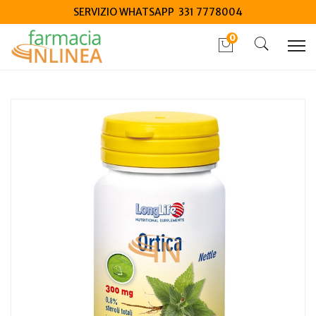
SERVIZIO WHATSAPP 331 7778004
0
Home
Catalogo
/
Integrazione alimentare
/
Integratori
Longlife ortica 60 capsule